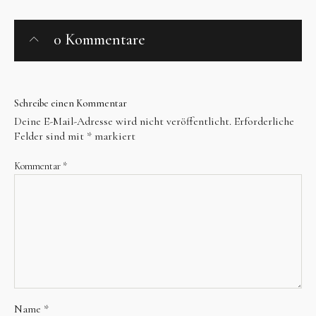
0 Kommentare
Schreibe einen Kommentar
Instagram
Facebook
Deine E-Mail-Adresse wird nicht veröffentlicht.
Erforderliche
Felder sind mit
*
markiert
Kommentar
*
Bereits seit 1989 existiert der Verein zur Erhaltung
des Parks am Solbad Raffelberg e.V.! Damit der Park
eine Oase bleibt, wollen wir uns auch zukünftig
engagieren. Deshalb: Mach mit!
Name
*