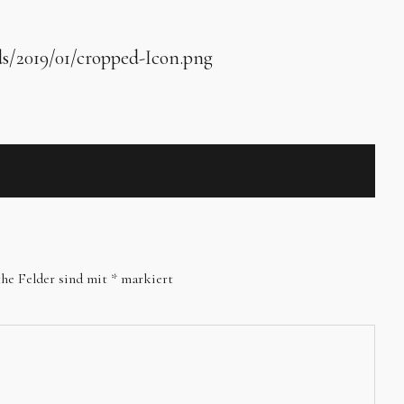
ds/2019/01/cropped-Icon.png
che Felder sind mit
*
markiert