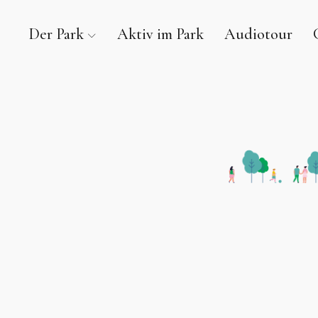
Der Park
Aktiv im Park
Audiotour
Verein zur Erhaltung des
HOMEPAGE ZUM RAFFELBERG – MÜLHEIM AN DER R