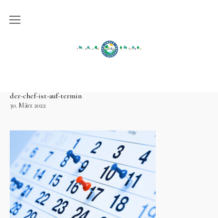
Der Park
Verein zur Erhaltung des Parks am Solbad
Raffelberg e.V.
Warum erhalten?
Hilf mit!
der-chef-ist-auf-termin
30. März 2022
Aktiv im Park
Audiotour
Geocache
Kontakt
Termine 2026